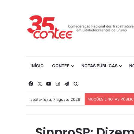
INÍCIO
CONTEE
NOTAS PÚBLICAS
N
Facebook
X
YouTube
Instagram
Telegram
Procurar por
sexta-feira, 7 agosto 2026
MOÇÕES E NOTAS PÚBLI
SinproSP: Dizem