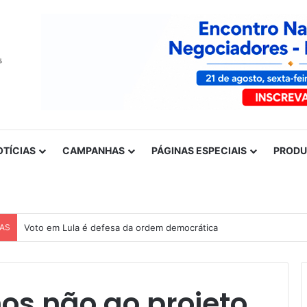
OTÍCIAS
CAMPANHAS
PÁGINAS ESPECIAIS
PROD
CAS
Voto em Lula é defesa da ordem democrática
os não ao projeto