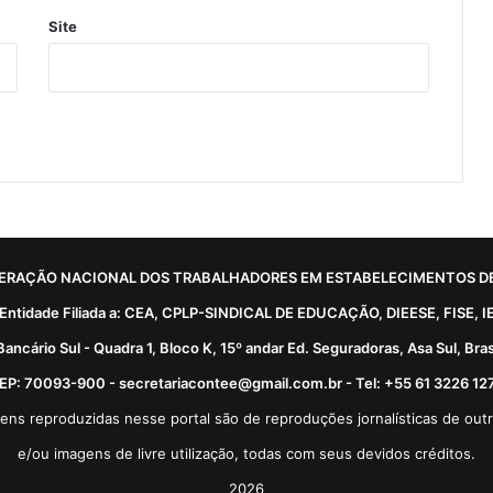
Site
ERAÇÃO NACIONAL DOS TRABALHADORES EM ESTABELECIMENTOS DE
Entidade Filiada a: CEA, CPLP-SINDICAL DE EDUCAÇÃO, DIEESE, FISE, I
Bancário Sul - Quadra 1, Bloco K, 15º andar Ed. Seguradoras, Asa Sul, Brasí
EP: 70093-900 - secretariacontee@gmail.com.br - Tel: +55 61 3226 12
ens reproduzidas nesse portal são de reproduções jornalísticas de outr
e/ou imagens de livre utilização, todas com seus devidos créditos.
2026