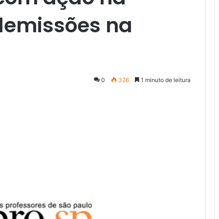
 demissões na
0
326
1 minuto de leitura