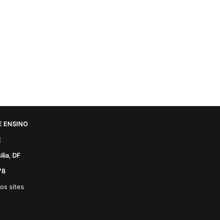
 ENSINO
E
lia, DF
78
os sites