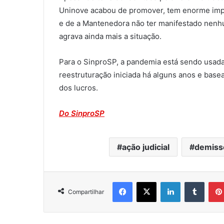
Uninove acabou de promover, tem enorme impac
e de a Mantenedora não ter manifestado nenh
agrava ainda mais a situação.
Para o SinproSP, a pandemia está sendo usada
reestruturação iniciada há alguns anos e bas
dos lucros.
Do SinproSP
ação judicial
demiss
Facebook
X
Linkedin
Tumblr
Compartilhar