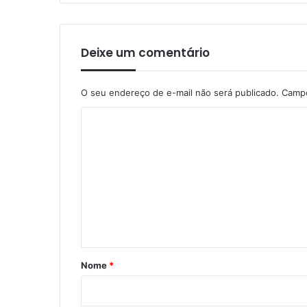
Deixe um comentário
O seu endereço de e-mail não será publicado.
Campo
C
o
m
e
n
t
á
r
Nome
*
i
o