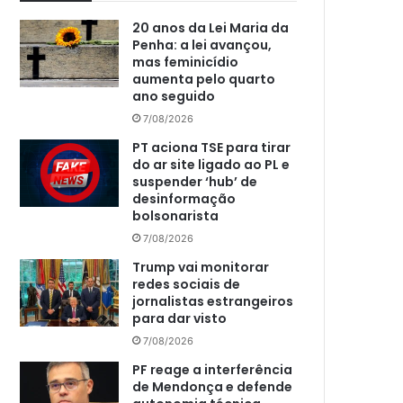
20 anos da Lei Maria da
Penha: a lei avançou,
mas feminicídio
aumenta pelo quarto
ano seguido
7/08/2026
PT aciona TSE para tirar
do ar site ligado ao PL e
suspender ‘hub’ de
desinformação
bolsonarista
7/08/2026
Trump vai monitorar
redes sociais de
jornalistas estrangeiros
para dar visto
7/08/2026
PF reage a interferência
de Mendonça e defende