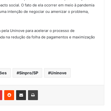
to social. O fato de ela ocorrer em meio à pandemia
uma intenção de negociar ou amenizar o problema,
 pela Uninove para acelerar o processo de
eada na redução da folha de pagamentos e maximização
ões
Sinpro/SP
Uninove
Pinterest
Reddit
Compartilhar via e-mail
Imprimir