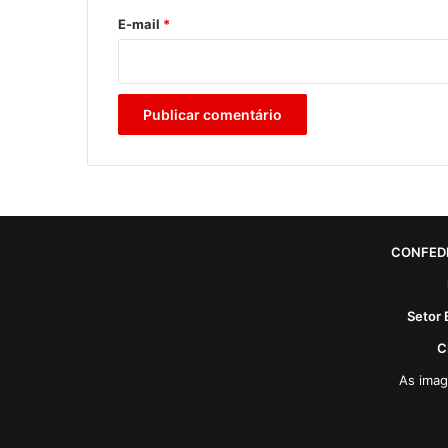
*
E-mail
*
CONFED
Setor 
C
As imag