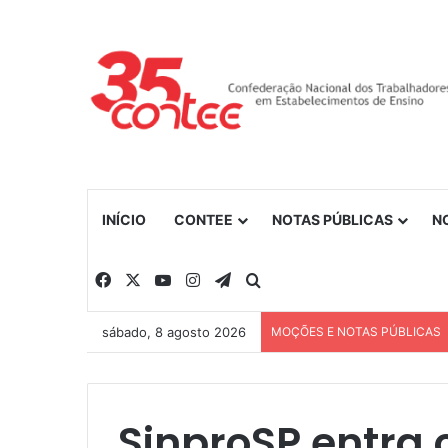
INÍCIO
CONTEE
NOTAS PÚBLICAS
N
Facebook
X
YouTube
Instagram
Telegram
Procurar por
sábado, 8 agosto 2026
MOÇÕES E NOTAS PÚBLICAS
SinproSP entra