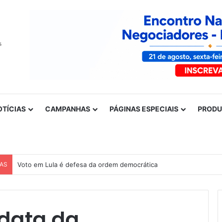
OTÍCIAS
CAMPANHAS
PÁGINAS ESPECIAIS
PROD
CAS
Voto em Lula é defesa da ordem democrática
 data da