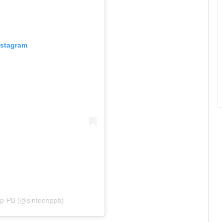
nstagram
np-PB (@sinteenppb)