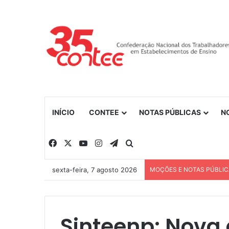
INÍCIO
CONTEE
NOTAS PÚBLICAS
N
Facebook
X
YouTube
Instagram
Telegram
Procurar por
sexta-feira, 7 agosto 2026
MOÇÕES E NOTAS PÚBLI
Sinteenp: Nova