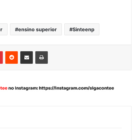
r
ensino superior
Sinteenp
Pinterest
Reddit
Compartilhar via e-mail
Imprimir