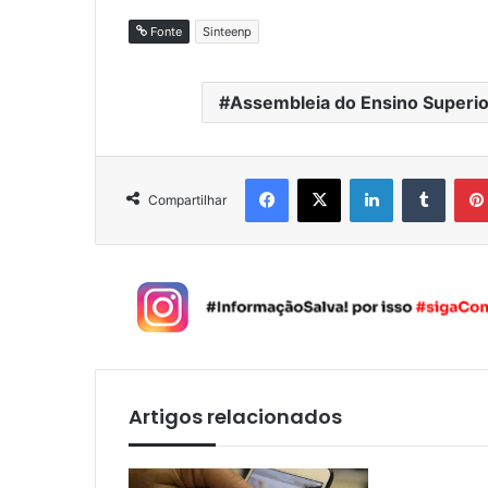
Fonte
Sinteenp
Assembleia do Ensino Superio
Facebook
X
Linkedin
Tumblr
Compartilhar
Artigos relacionados