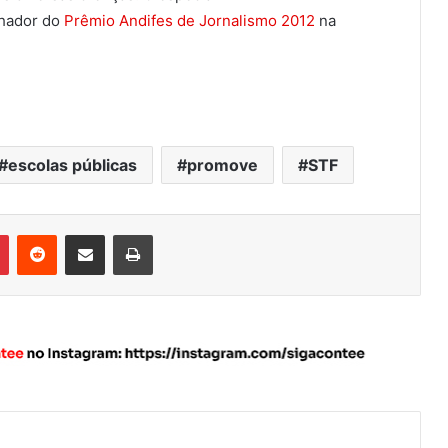
nhador do
Prêmio Andifes de Jornalismo 2012
na
escolas públicas
promove
STF
Pinterest
Reddit
Compartilhar via e-mail
Imprimir