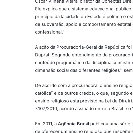
Oscar Vilhena Vieira, diretor da Conectas Dir
Ele explica que o sistema educacional público 
princípio da laicidade do Estado é politico e
de subversão, apoio e comportamento estatal qu
confessional.”
A ação da Procuradoria-Geral da República fo
Duprat. Segundo entendimento da procuradoria
conteúdo programático da disciplina consistir n
dimensão social das diferentes religiões”, sem
De acordo com a procuradora, o ensino religios
católica” e de outros credos, o que, segundo el
ensino religioso está previsto na Lei de Diret
7.107/2010, acordo assinado entre o Brasil e o
Em 2011, a
Agência Brasil
publicou uma série d
de oferecer um ensino religioso que respeite 