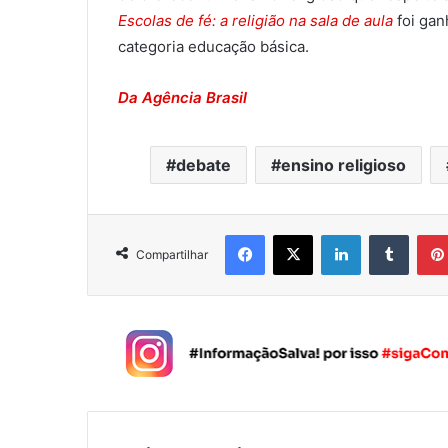
Escolas de fé: a religião na sala de aula
foi ga
categoria educação básica.
Da Agência Brasil
debate
ensino religioso
Facebook
X
Linkedin
Tumblr
Compartilhar