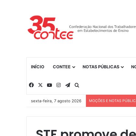
INÍCIO
CONTEE
NOTAS PÚBLICAS
N
Facebook
X
YouTube
Instagram
Telegram
Procurar por
sexta-feira, 7 agosto 2026
MOÇÕES E NOTAS PÚBLI
STF promove de