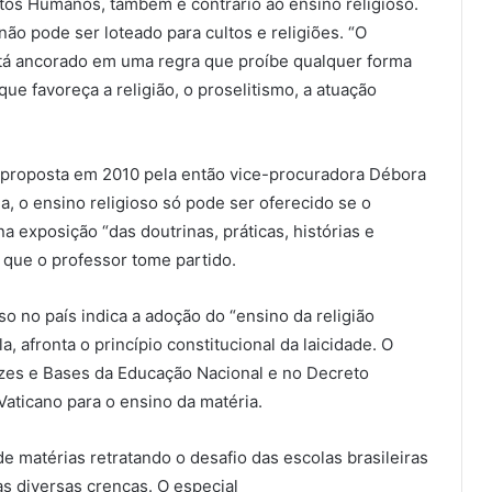
eitos Humanos, também é contrário ao ensino religioso.
não pode ser loteado para cultos e religiões. “O
 está ancorado em uma regra que proíbe qualquer forma
e favoreça a religião, o proselitismo, a atuação
i proposta em 2010 pela então vice-procuradora Débora
, o ensino religioso só pode ser oferecido se o
a exposição “das doutrinas, práticas, histórias e
 que o professor tome partido.
o no país indica a adoção do “ensino da religião
a, afronta o princípio constitucional da laicidade. O
rizes e Bases da Educação Nacional e no Decreto
 Vaticano para o ensino da matéria.
e matérias retratando o desafio das escolas brasileiras
as diversas crenças. O especial