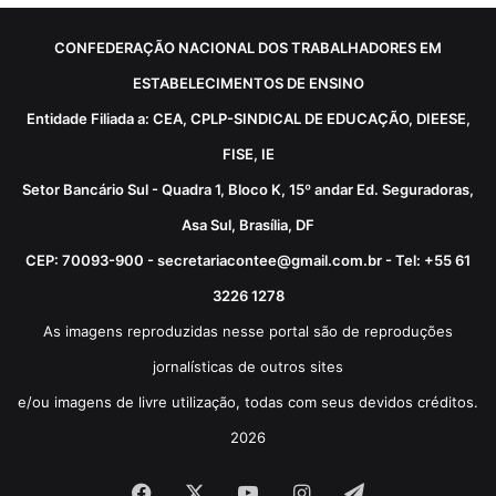
CONFEDERAÇÃO NACIONAL DOS TRABALHADORES EM
ESTABELECIMENTOS DE ENSINO
Entidade Filiada a: CEA, CPLP-SINDICAL DE EDUCAÇÃO, DIEESE,
FISE, IE
Setor Bancário Sul - Quadra 1, Bloco K, 15º andar Ed. Seguradoras,
Asa Sul, Brasília, DF
CEP: 70093-900 - secretariacontee@gmail.com.br - Tel: +55 61
3226 1278
As imagens reproduzidas nesse portal são de reproduções
jornalísticas de outros sites
e/ou imagens de livre utilização, todas com seus devidos créditos.
2026
Facebook
X
YouTube
Instagram
Telegram