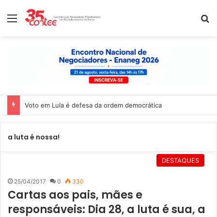
Menu
P
Voto em Lula é defesa da ordem democrática
a luta é nossa!
DESTAQUES
25/04/2017
0
330
Cartas aos pais, mães e
responsáveis: Dia 28, a luta é sua, a