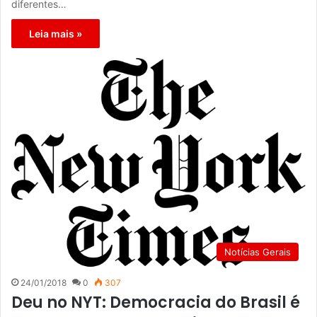
diferentes…
Leia mais »
Notícias Gerais
24/01/2018
0
307
Deu no NYT: Democracia do Brasil é