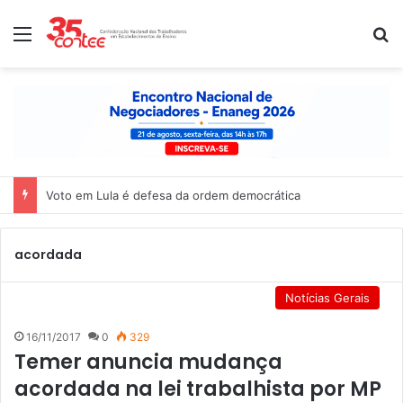
Menu
P
Voto em Lula é defesa da ordem democrática
acordada
Notícias Gerais
16/11/2017
0
329
Temer anuncia mudança
acordada na lei trabalhista por MP