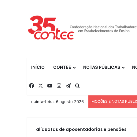
INÍCIO
CONTEE
NOTAS PÚBLICAS
N
Facebook
X
YouTube
Instagram
Telegram
Procurar por
quinta-feira, 6 agosto 2026
MOÇÕES E NOTAS PÚBLI
alíquotas de aposentadorias e pensões