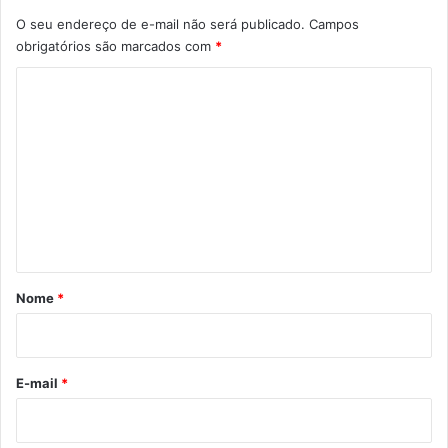
O seu endereço de e-mail não será publicado.
Campos
obrigatórios são marcados com
*
C
o
m
e
n
t
á
r
Nome
*
i
o
*
E-mail
*