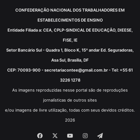
CONFEDERAÇÃO NACIONAL DOS TRABALHADORES EM
ESTABELECIMENTOS DE ENSINO
Entidade Filiada a: CEA, CPLP-SINDICAL DE EDUCAÇÃO, DIEESE,
FISE, IE
Setor Bancário Sul - Quadra 1, Bloco K, 15º andar Ed. Seguradoras,
Asa Sul, Brasília, DF
CEP: 70093-900 - secretariacontee@gmail.com.br - Tel: +55 61
3226 1278
As imagens reproduzidas nesse portal são de reproduções
jornalísticas de outros sites
e/ou imagens de livre utilização, todas com seus devidos créditos.
2026
Facebook
X
YouTube
Instagram
Telegram