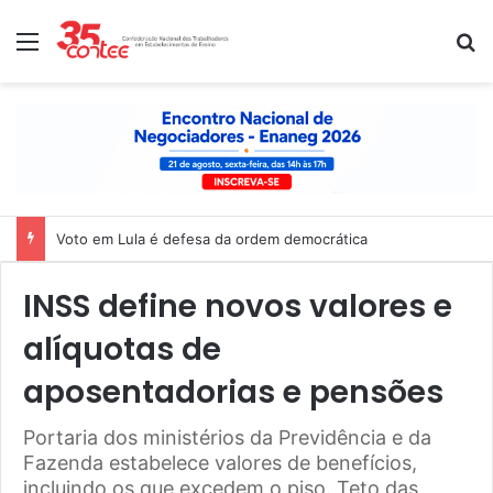
Menu
P
Voto em Lula é defesa da ordem democrática
INSS define novos valores e
alíquotas de
aposentadorias e pensões
Portaria dos ministérios da Previdência e da
Fazenda estabelece valores de benefícios,
incluindo os que excedem o piso. Teto das