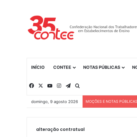
INÍCIO
CONTEE
NOTAS PÚBLICAS
N
Facebook
X
YouTube
Instagram
Telegram
Procurar por
domingo, 9 agosto 2026
MOÇÕES E NOTAS PÚBLICA
alteração contratual