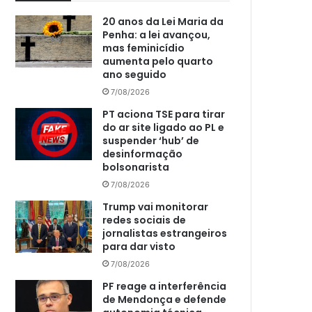
20 anos da Lei Maria da
Penha: a lei avançou,
mas feminicídio
aumenta pelo quarto
ano seguido
7/08/2026
PT aciona TSE para tirar
do ar site ligado ao PL e
suspender ‘hub’ de
desinformação
bolsonarista
7/08/2026
Trump vai monitorar
redes sociais de
jornalistas estrangeiros
para dar visto
7/08/2026
PF reage a interferência
de Mendonça e defende