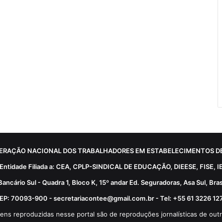
ERAÇÃO NACIONAL DOS TRABALHADORES EM ESTABELECIMENTOS DE
Entidade Filiada a: CEA, CPLP-SINDICAL DE EDUCAÇÃO, DIEESE, FISE, I
Bancário Sul - Quadra 1, Bloco K, 15º andar Ed. Seguradoras, Asa Sul, Brasí
EP: 70093-900 - secretariacontee@gmail.com.br - Tel: +55 61 3226 12
ens reproduzidas nesse portal são de reproduções jornalísticas de outr