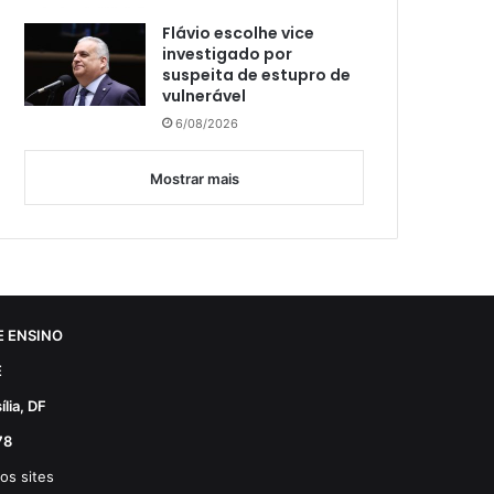
Flávio escolhe vice
investigado por
suspeita de estupro de
vulnerável
6/08/2026
Mostrar mais
 ENSINO
E
lia, DF
78
os sites