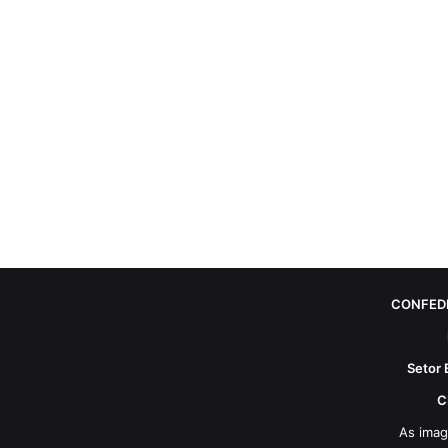
CONFED
Setor 
C
As imag