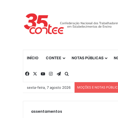
INÍCIO
CONTEE
NOTAS PÚBLICAS
N
Facebook
X
YouTube
Instagram
Telegram
Procurar por
sexta-feira, 7 agosto 2026
MOÇÕES E NOTAS PÚBLI
assentamentos