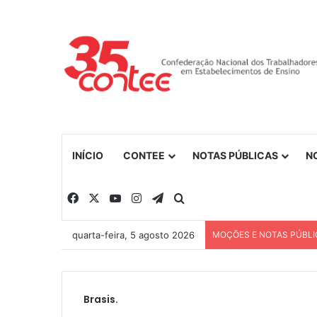
INÍCIO
CONTEE
NOTAS PÚBLICAS
N
Facebook
X
YouTube
Instagram
Telegram
Procurar por
quarta-feira, 5 agosto 2026
MOÇÕES E NOTAS PÚBLI
Brasis.