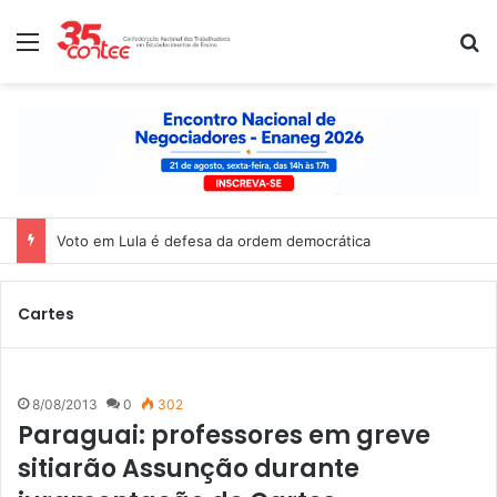
Menu
P
Voto em Lula é defesa da ordem democrática
Cartes
8/08/2013
0
302
Paraguai: professores em greve
sitiarão Assunção durante