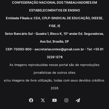
CONFEDERAÇÃO NACIONAL DOS TRABALHADORES EM
ESTABELECIMENTOS DE ENSINO
Entidade Filiada a: CEA, CPLP-SINDICAL DE EDUCAÇÃO, DIEESE,
FISE, IE
Setor Bancário Sul - Quadra 1, Bloco K, 15º andar Ed. Seguradoras,
Asa Sul, Brasília, DF
CEP: 70093-900 - secretariacontee@gmail.com.br - Tel: +55 61
3226 1278
As imagens reproduzidas nesse portal são de reproduções
jornalísticas de outros sites
e/ou imagens de livre utilização, todas com seus devidos créditos.
2026
Facebook
X
YouTube
Instagram
Telegram