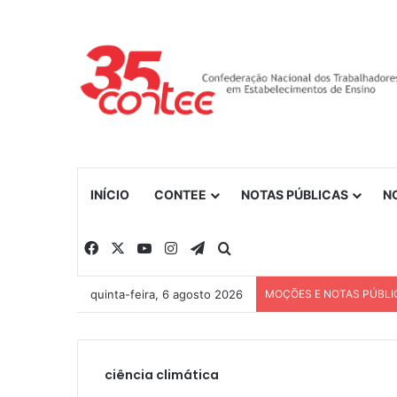
INÍCIO
CONTEE
NOTAS PÚBLICAS
N
Facebook
X
YouTube
Instagram
Telegram
Procurar por
quinta-feira, 6 agosto 2026
MOÇÕES E NOTAS PÚBLI
ciência climática