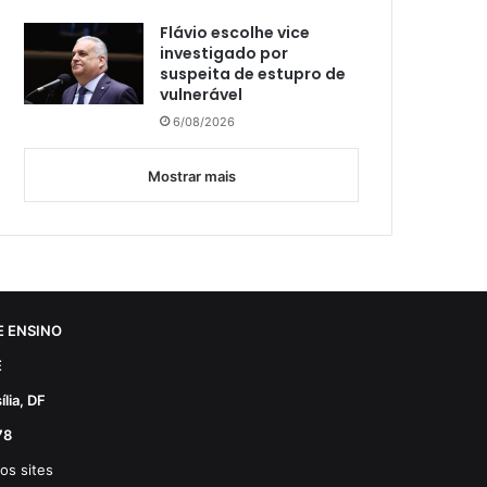
Flávio escolhe vice
investigado por
suspeita de estupro de
vulnerável
6/08/2026
Mostrar mais
 ENSINO
E
lia, DF
78
os sites