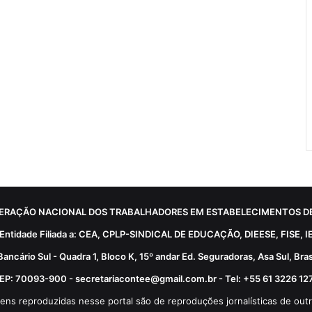
ERAÇÃO NACIONAL DOS TRABALHADORES EM ESTABELECIMENTOS DE
Entidade Filiada a: CEA, CPLP-SINDICAL DE EDUCAÇÃO, DIEESE, FISE, I
Bancário Sul - Quadra 1, Bloco K, 15º andar Ed. Seguradoras, Asa Sul, Brasí
EP: 70093-900 - secretariacontee@gmail.com.br - Tel: +55 61 3226 12
ens reproduzidas nesse portal são de reproduções jornalísticas de outr