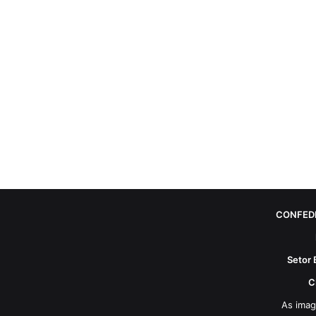
CONFED
Setor 
C
As imag