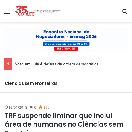
Menu
P
Voto em Lula é defesa da ordem democrática
Ciências sem Fronteiras
16/01/2013
0
269
TRF suspende liminar que inclui
área de humanas no Ciências sem