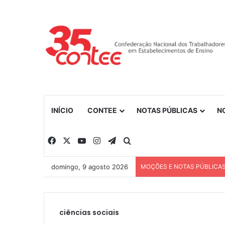
INÍCIO
CONTEE
NOTAS PÚBLICAS
N
Facebook
X
YouTube
Instagram
Telegram
Procurar por
domingo, 9 agosto 2026
MOÇÕES E NOTAS PÚBLICA
ciências sociais