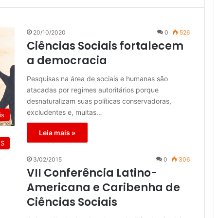
20/10/2020
0
526
Ciências Sociais fortalecem
a democracia
Pesquisas na área de sociais e humanas são
atacadas por regimes autoritários porque
desnaturalizam suas políticas conservadoras,
excludentes e, muitas…
is
Leia mais »
ES
3/02/2015
0
306
VII Conferência Latino-
Americana e Caribenha de
Ciências Sociais