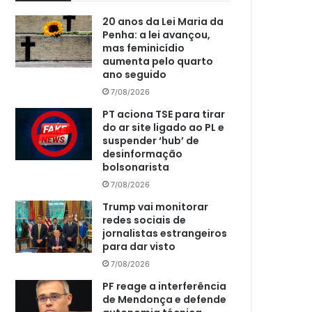
20 anos da Lei Maria da
Penha: a lei avançou,
mas feminicídio
aumenta pelo quarto
ano seguido
7/08/2026
PT aciona TSE para tirar
do ar site ligado ao PL e
suspender ‘hub’ de
desinformação
bolsonarista
7/08/2026
Trump vai monitorar
redes sociais de
jornalistas estrangeiros
para dar visto
7/08/2026
PF reage a interferência
de Mendonça e defende