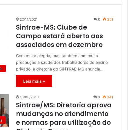
22/11/2021
0
351
Sintrae-MS: Clube de
Campo estará aberto aos
associados em dezembro
Com muita alegria, mas também com muita
precaução à saúde dos trabalhadores do ensino
is
privado, a diretoria do SINTRAE-MS anuncia…
Leia mais »
10/08/2018
0
341
Sintrae/MS: Diretoria aprova
mudanças no atendimento
is
e normas para utilização do