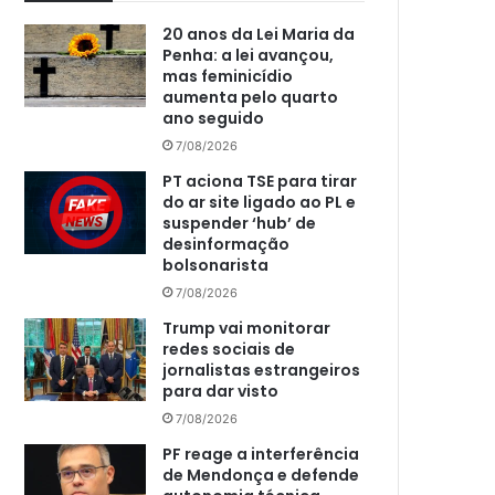
20 anos da Lei Maria da
Penha: a lei avançou,
mas feminicídio
aumenta pelo quarto
ano seguido
7/08/2026
PT aciona TSE para tirar
do ar site ligado ao PL e
suspender ‘hub’ de
desinformação
bolsonarista
7/08/2026
Trump vai monitorar
redes sociais de
jornalistas estrangeiros
para dar visto
7/08/2026
PF reage a interferência
de Mendonça e defende