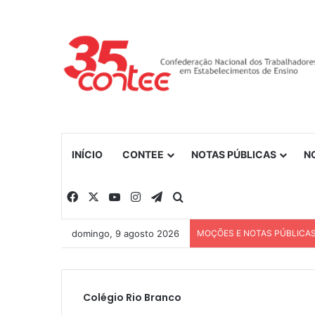
INÍCIO
CONTEE
NOTAS PÚBLICAS
N
Facebook
X
YouTube
Instagram
Telegram
Procurar por
domingo, 9 agosto 2026
MOÇÕES E NOTAS PÚBLICA
Colégio Rio Branco