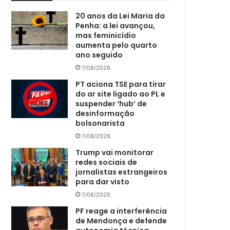
20 anos da Lei Maria da
Penha: a lei avançou,
mas feminicídio
aumenta pelo quarto
ano seguido
7/08/2026
PT aciona TSE para tirar
do ar site ligado ao PL e
suspender ‘hub’ de
desinformação
bolsonarista
7/08/2026
Trump vai monitorar
redes sociais de
jornalistas estrangeiros
para dar visto
7/08/2026
PF reage a interferência
de Mendonça e defende