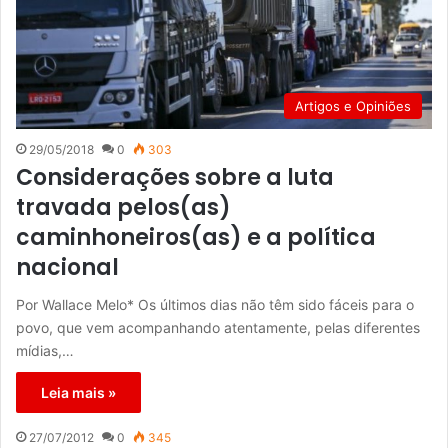
Artigos e Opiniões
29/05/2018
0
303
Considerações sobre a luta
travada pelos(as)
caminhoneiros(as) e a política
nacional
Por Wallace Melo* Os últimos dias não têm sido fáceis para o
povo, que vem acompanhando atentamente, pelas diferentes
mídias,…
Leia mais »
27/07/2012
0
345