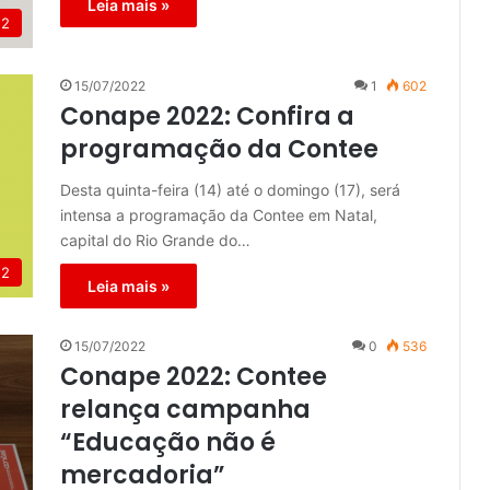
Leia mais »
22
15/07/2022
1
602
Conape 2022: Confira a
programação da Contee
Desta quinta-feira (14) até o domingo (17), será
intensa a programação da Contee em Natal,
capital do Rio Grande do…
22
Leia mais »
15/07/2022
0
536
Conape 2022: Contee
relança campanha
“Educação não é
mercadoria”