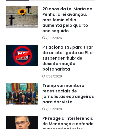
20 anos da Lei Maria da
Penha: a lei avançou,
mas feminicídio
aumenta pelo quarto
ano seguido
7/08/2026
PT aciona TSE para tirar
do ar site ligado ao PL e
suspender ‘hub’ de
desinformação
bolsonarista
7/08/2026
Trump vai monitorar
redes sociais de
jornalistas estrangeiros
para dar visto
7/08/2026
PF reage a interferência
de Mendonça e defende