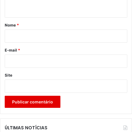
t
á
r
Nome
*
i
o
*
E-mail
*
Site
ÚLTIMAS NOTÍCIAS