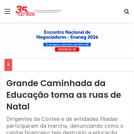
Menu
P
Nota de solidariedade ao povo venezuelano
Grande Caminhada da
Educação toma as ruas de
Natal
Dirigentes da Contee e de entidades filiadas
participaram da marcha, denunciando como o
capital financeiro tem destruído a educação