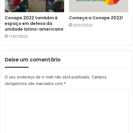
Conape 2022 também é
Começa a Conape 2022!
espaço em defesa da
20/07/2022
unidade latino-americana
17/07/2022
Deixe um comentário
O seu endereço de e-mail não será publicado.
Campos
obrigatórios são marcados com
*
C
o
m
e
n