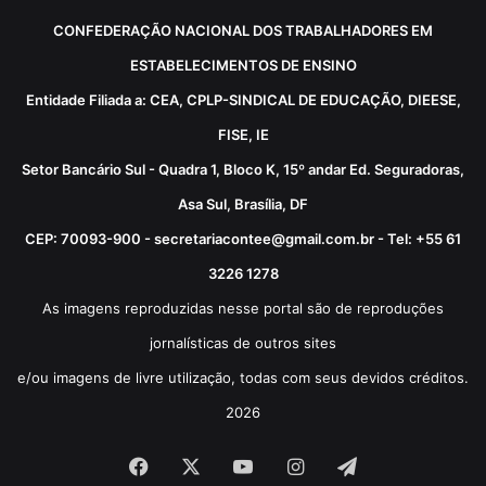
CONFEDERAÇÃO NACIONAL DOS TRABALHADORES EM
ESTABELECIMENTOS DE ENSINO
Entidade Filiada a: CEA, CPLP-SINDICAL DE EDUCAÇÃO, DIEESE,
FISE, IE
Setor Bancário Sul - Quadra 1, Bloco K, 15º andar Ed. Seguradoras,
Asa Sul, Brasília, DF
CEP: 70093-900 - secretariacontee@gmail.com.br - Tel: +55 61
3226 1278
As imagens reproduzidas nesse portal são de reproduções
jornalísticas de outros sites
e/ou imagens de livre utilização, todas com seus devidos créditos.
2026
Facebook
X
YouTube
Instagram
Telegram