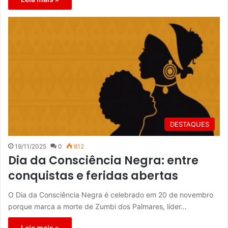
DESTAQUES
19/11/2025
0
812
Dia da Consciência Negra: entre
conquistas e feridas abertas
O Dia da Consciência Negra é celebrado em 20 de novembro
porque marca a morte de Zumbi dos Palmares, líder…
Leia mais »