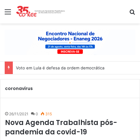
Menu
P
Nota de solidariedade ao povo venezuelano
coronavírus
26/11/2021
0
315
Nova Agenda Trabalhista pós-
pandemia da covid-19