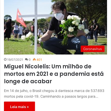
Coronavírus
19/07/2021
0
401
Miguel Nicolelis: Um milhão de
mortos em 2021 e a pandemia está
longe de acabar
Em 14 de julho, o Brasil chegou à dantesca marca de 537.693
mortos pela covid-19. Caminhando a passos largos para…
Leia mais »