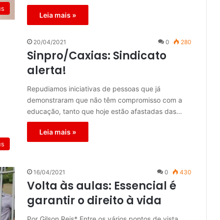
us
Leia mais »
20/04/2021
0
280
Sinpro/Caxias: Sindicato
alerta!
Repudiamos iniciativas de pessoas que já
demonstraram que não têm compromisso com a
educação, tanto que hoje estão afastadas das…
Leia mais »
us
16/04/2021
0
430
Volta às aulas: Essencial é
garantir o direito à vida
Por Gilson Reis* Entre os vários pontos de vista