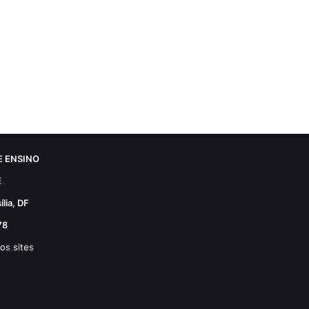
 ENSINO
E
lia, DF
78
os sites