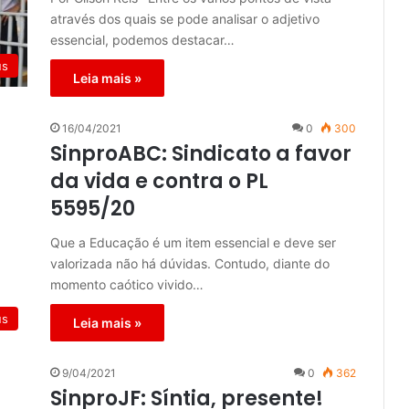
através dos quais se pode analisar o adjetivo
essencial, podemos destacar…
us
Leia mais »
16/04/2021
0
300
SinproABC: Sindicato a favor
da vida e contra o PL
5595/20
Que a Educação é um item essencial e deve ser
valorizada não há dúvidas. Contudo, diante do
momento caótico vivido…
us
Leia mais »
9/04/2021
0
362
SinproJF: Síntia, presente!