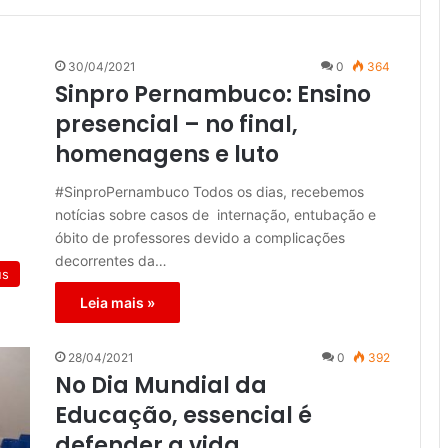
30/04/2021
0
364
Sinpro Pernambuco: Ensino
presencial – no final,
homenagens e luto
#SinproPernambuco Todos os dias, recebemos
notícias sobre casos de internação, entubação e
óbito de professores devido a complicações
decorrentes da…
us
Leia mais »
28/04/2021
0
392
No Dia Mundial da
Educação, essencial é
defender a vida