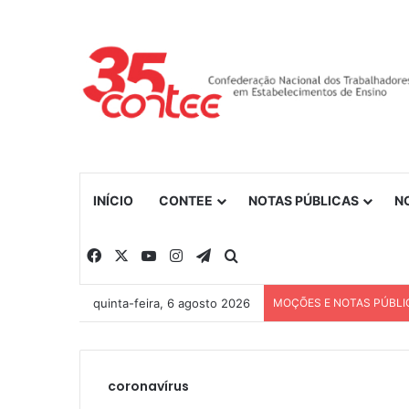
INÍCIO
CONTEE
NOTAS PÚBLICAS
N
Facebook
X
YouTube
Instagram
Telegram
Procurar por
quinta-feira, 6 agosto 2026
MOÇÕES E NOTAS PÚBLI
coronavírus