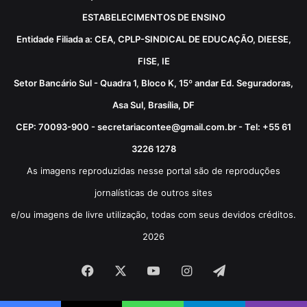
ESTABELECIMENTOS DE ENSINO
Entidade Filiada a: CEA, CPLP-SINDICAL DE EDUCAÇÃO, DIEESE,
FISE, IE
Setor Bancário Sul - Quadra 1, Bloco K, 15º andar Ed. Seguradoras,
Asa Sul, Brasília, DF
CEP: 70093-900 - secretariacontee@gmail.com.br - Tel: +55 61
3226 1278
As imagens reproduzidas nesse portal são de reproduções
jornalísticas de outros sites
e/ou imagens de livre utilização, todas com seus devidos créditos.
2026
Facebook
X
YouTube
Instagram
Telegram