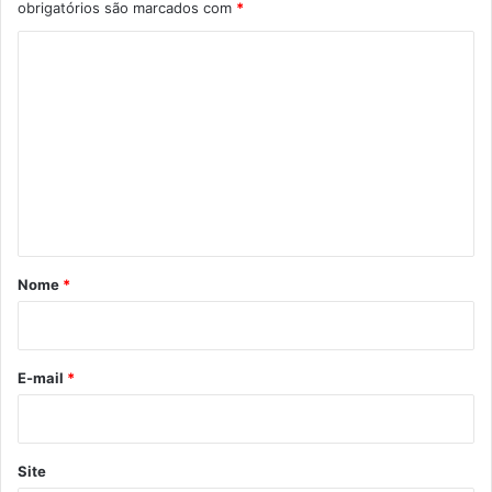
obrigatórios são marcados com
*
C
o
m
e
n
t
á
r
Nome
*
i
o
*
E-mail
*
Site