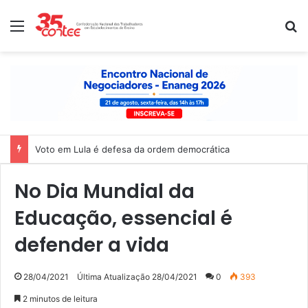
Menu
P
Voto em Lula é defesa da ordem democrática
No Dia Mundial da
Educação, essencial é
defender a vida
28/04/2021
Última Atualização 28/04/2021
0
393
2 minutos de leitura