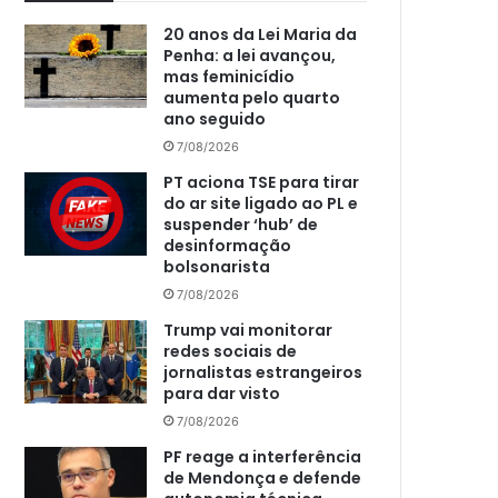
20 anos da Lei Maria da
Penha: a lei avançou,
mas feminicídio
aumenta pelo quarto
ano seguido
7/08/2026
PT aciona TSE para tirar
do ar site ligado ao PL e
suspender ‘hub’ de
desinformação
bolsonarista
7/08/2026
Trump vai monitorar
redes sociais de
jornalistas estrangeiros
para dar visto
7/08/2026
PF reage a interferência
de Mendonça e defende