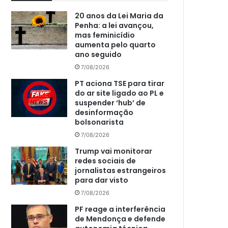
20 anos da Lei Maria da
Penha: a lei avançou,
mas feminicídio
aumenta pelo quarto
ano seguido
7/08/2026
PT aciona TSE para tirar
do ar site ligado ao PL e
suspender ‘hub’ de
desinformação
bolsonarista
7/08/2026
Trump vai monitorar
redes sociais de
jornalistas estrangeiros
para dar visto
7/08/2026
PF reage a interferência
de Mendonça e defende