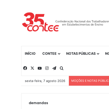
INÍCIO
CONTEE
NOTAS PÚBLICAS
N
Facebook
X
YouTube
Instagram
Telegram
Procurar por
sexta-feira, 7 agosto 2026
MOÇÕES E NOTAS PÚBLI
demandas