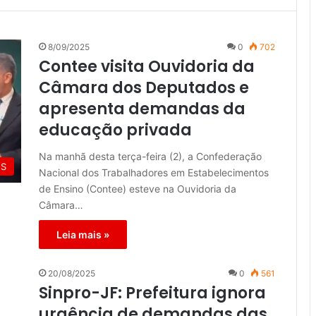
8/09/2025
0
702
Contee visita Ouvidoria da
Câmara dos Deputados e
apresenta demandas da
educação privada
Na manhã desta terça-feira (2), a Confederação
ES
Nacional dos Trabalhadores em Estabelecimentos
de Ensino (Contee) esteve na Ouvidoria da
Câmara…
Leia mais »
20/08/2025
0
561
Sinpro-JF: Prefeitura ignora
urgência de demandas das