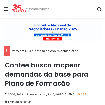
Menu
P
Voto em Lula é defesa da ordem democrática
Contee busca mapear
demandas da base para
Plano de Formação
16/08/2018
Última Atualização 16/08/2018
0
362
1 minuto de leitura