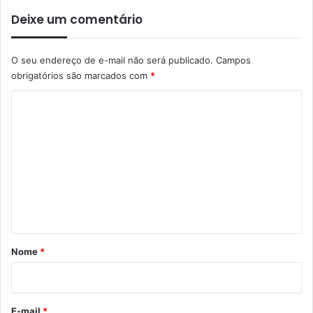
Deixe um comentário
O seu endereço de e-mail não será publicado.
Campos
obrigatórios são marcados com
*
C
o
m
e
n
t
á
r
Nome
*
i
o
*
E-mail
*