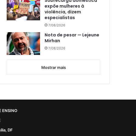
Sobrecarga doméstica
expõe mulheres à
violência, dizem
especialistas
7/08/2026
Nota de pesar — Lejeune
Mirhan
7/08/2026
Mostrar mais
 ENSINO
E
lia, DF