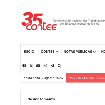
INÍCIO
CONTEE
NOTAS PÚBLICAS
N
Facebook
X
YouTube
Instagram
Telegram
Procurar por
sexta-feira, 7 agosto 2026
MOÇÕES E NOTAS PÚBLI
desmatamento