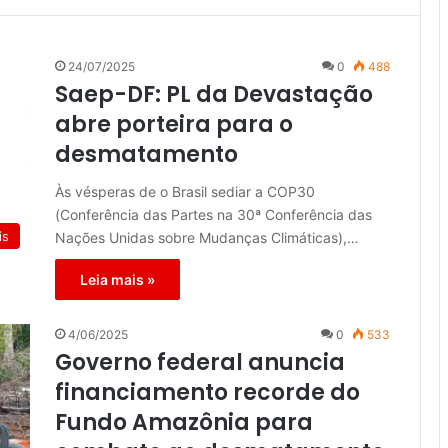
24/07/2025
0
488
Saep-DF: PL da Devastação
abre porteira para o
desmatamento
Às vésperas de o Brasil sediar a COP30
(Conferência das Partes na 30ª Conferência das
is
Nações Unidas sobre Mudanças Climáticas),…
Leia mais »
4/06/2025
0
533
Governo federal anuncia
financiamento recorde do
Fundo Amazônia para