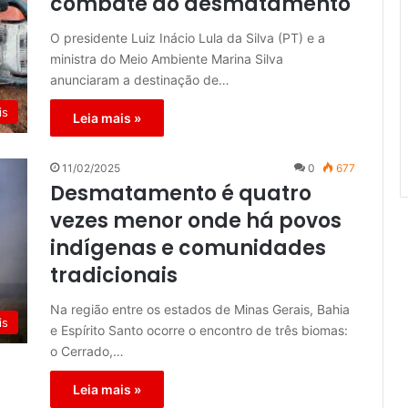
combate ao desmatamento
O presidente Luiz Inácio Lula da Silva (PT) e a
ministra do Meio Ambiente Marina Silva
anunciaram a destinação de…
is
Leia mais »
11/02/2025
0
677
Desmatamento é quatro
vezes menor onde há povos
indígenas e comunidades
tradicionais
Na região entre os estados de Minas Gerais, Bahia
is
e Espírito Santo ocorre o encontro de três biomas:
o Cerrado,…
Leia mais »