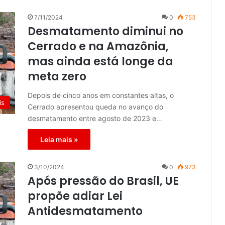
7/11/2024
0
753
Desmatamento diminui no
Cerrado e na Amazônia,
mas ainda está longe da
meta zero
Depois de cinco anos em constantes altas, o
is
Cerrado apresentou queda no avanço do
desmatamento entre agosto de 2023 e…
Leia mais »
3/10/2024
0
973
Após pressão do Brasil, UE
propõe adiar Lei
Antidesmatamento