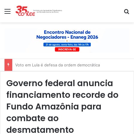
Menu
P
Nota de solidariedade ao povo venezuelano
Governo federal anuncia
financiamento recorde do
Fundo Amazônia para
combate ao
desmatamento