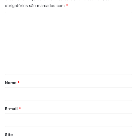
obrigatórios são marcados com
*
C
o
m
e
n
t
á
r
Nome
*
i
o
*
E-mail
*
Site