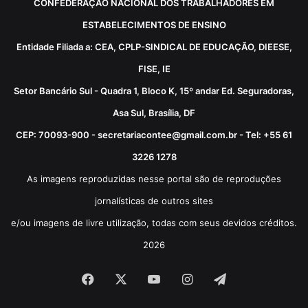
CONFEDERAÇÃO NACIONAL DOS TRABALHADORES EM
ESTABELECIMENTOS DE ENSINO
Entidade Filiada a: CEA, CPLP-SINDICAL DE EDUCAÇÃO, DIEESE,
FISE, IE
Setor Bancário Sul - Quadra 1, Bloco K, 15º andar Ed. Seguradoras,
Asa Sul, Brasília, DF
CEP: 70093-900 - secretariacontee@gmail.com.br - Tel: +55 61
3226 1278
As imagens reproduzidas nesse portal são de reproduções
jornalísticas de outros sites
e/ou imagens de livre utilização, todas com seus devidos créditos.
2026
Facebook
X
YouTube
Instagram
Telegram