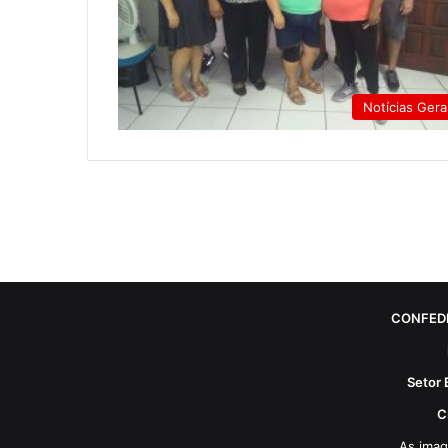
Notícias Gera
CONFED
Setor 
C
As imag