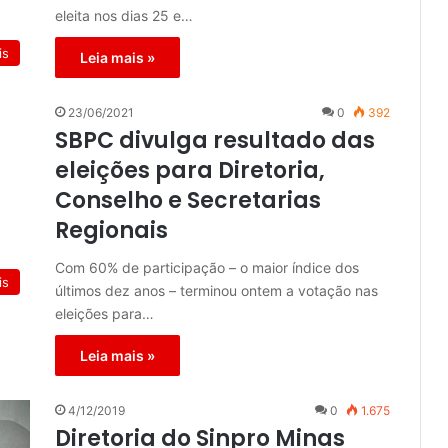
eleita nos dias 25 e…
is
Leia mais »
23/06/2021
0
392
SBPC divulga resultado das
eleições para Diretoria,
Conselho e Secretarias
Regionais
Com 60% de participação – o maior índice dos
is
últimos dez anos – terminou ontem a votação nas
eleições para…
Leia mais »
4/12/2019
0
1.675
Diretoria do Sinpro Minas