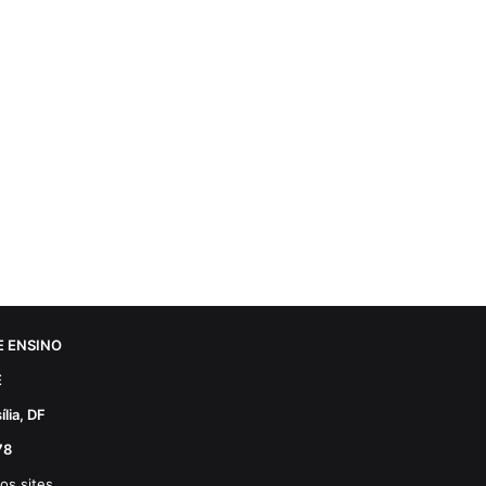
 ENSINO
E
lia, DF
78
os sites