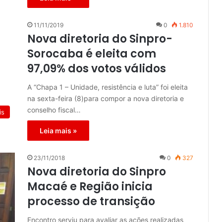
11/11/2019
0
1.810
Nova diretoria do Sinpro-
Sorocaba é eleita com
97,09% dos votos válidos
A “Chapa 1 – Unidade, resistência e luta” foi eleita
na sexta-feira (8)para compor a nova diretoria e
conselho fiscal…
is
Leia mais »
23/11/2018
0
327
Nova diretoria do Sinpro
Macaé e Região inicia
processo de transição
Encontro serviu para avaliar as ações realizadas