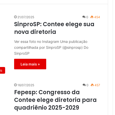
21/07/2025
0
454
SinproSP: Contee elege sua
nova diretoria
Ver essa foto no Instagram Uma publicação
compartilhada por SinproSP (@sinprosp) Do
SinproSP
Leia mais »
is
16/07/2025
0
457
Fepesp: Congresso da
Contee elege diretoria para
quadriênio 2025-2029