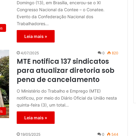
Domingo (13), em Brasília, encerou-se o XI
Congresso Nacional da Contee – o Conatee.
Evento da Confederação Nacional dos
Trabalhadores…
as
Leia mais »
4/07/2025
0
820
MTE notifica 137 sindicatos
para atualizar diretoria sob
pena de cancelamento
O Ministério do Trabalho e Emprego (MTE)
notificou, por meio do Diário Oficial da União nesta
quinta-feira (3), um total…
is
Leia mais »
19/05/2025
0
544