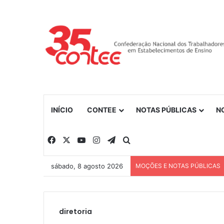
INÍCIO
CONTEE
NOTAS PÚBLICAS
N
Facebook
X
YouTube
Instagram
Telegram
Procurar por
sábado, 8 agosto 2026
MOÇÕES E NOTAS PÚBLICAS
diretoria