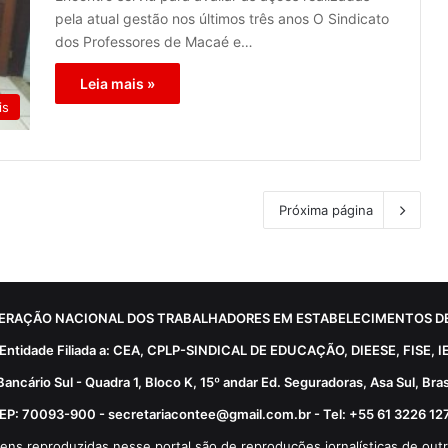
pela atual gestão nos últimos três anos O Sindicato
dos Professores de Macaé e…
Leia mais »
is
Próxima página
ERAÇÃO NACIONAL DOS TRABALHADORES EM ESTABELECIMENTOS DE
Entidade Filiada a: CEA, CPLP-SINDICAL DE EDUCAÇÃO, DIEESE, FISE, I
Bancário Sul - Quadra 1, Bloco K, 15º andar Ed. Seguradoras, Asa Sul, Brasí
EP: 70093-900 - secretariacontee@gmail.com.br - Tel: +55 61 3226 12
ens reproduzidas nesse portal são de reproduções jornalísticas de outr