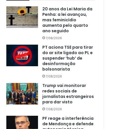
20 anos da Lei Maria da
Penha: a lei avançou,
mas feminicídio
aumenta pelo quarto
ano seguido
7/08/2026
PT aciona TSE para tirar
do ar site ligado ao PL e
suspender ‘hub’ de
desinformação
bolsonarista
7/08/2026
Trump vai monitorar
redes sociais de
jornalistas estrangeiros
para dar visto
7/08/2026
PF reage a interferência
de Mendonça e defende