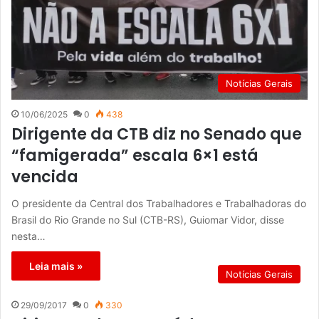
Notícias Gerais
10/06/2025
0
438
Dirigente da CTB diz no Senado que
“famigerada” escala 6×1 está
vencida
O presidente da Central dos Trabalhadores e Trabalhadoras do
Brasil do Rio Grande no Sul (CTB-RS), Guiomar Vidor, disse
nesta…
Leia mais »
Notícias Gerais
29/09/2017
0
330