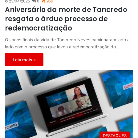
23/04/2025
0
956
Aniversário da morte de Tancredo
resgata o árduo processo de
redemocratização
Os anos finais da vida de Tancredo Neves caminharam lado a
lado com o processo que levou à redemocratização do…
Leia mais »
DESTAQUES