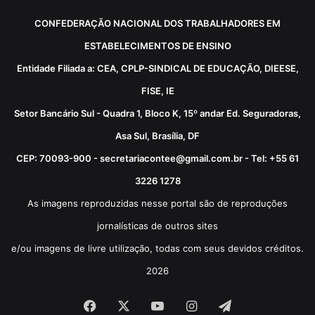
CONFEDERAÇÃO NACIONAL DOS TRABALHADORES EM
ESTABELECIMENTOS DE ENSINO
Entidade Filiada a: CEA, CPLP-SINDICAL DE EDUCAÇÃO, DIEESE,
FISE, IE
Setor Bancário Sul - Quadra 1, Bloco K, 15º andar Ed. Seguradoras,
Asa Sul, Brasília, DF
CEP: 70093-900 - secretariacontee@gmail.com.br - Tel: +55 61
3226 1278
As imagens reproduzidas nesse portal são de reproduções
jornalísticas de outros sites
e/ou imagens de livre utilização, todas com seus devidos créditos.
2026
Facebook
X
YouTube
Instagram
Telegram