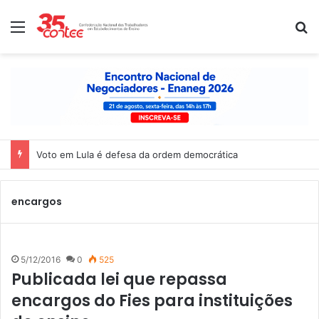
Menu
P
Voto em Lula é defesa da ordem democrática
encargos
5/12/2016
0
525
Publicada lei que repassa
encargos do Fies para instituições