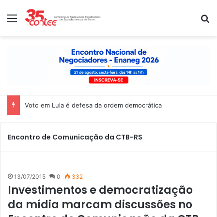
Menu
P
Voto em Lula é defesa da ordem democrática
Encontro de Comunicação da CTB-RS
13/07/2015
0
332
Investimentos e democratização
da mídia marcam discussões no