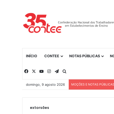
INÍCIO
CONTEE
NOTAS PÚBLICAS
N
Facebook
X
YouTube
Instagram
Telegram
Procurar por
domingo, 9 agosto 2026
MOÇÕES E NOTAS PÚBLICA
extorsões