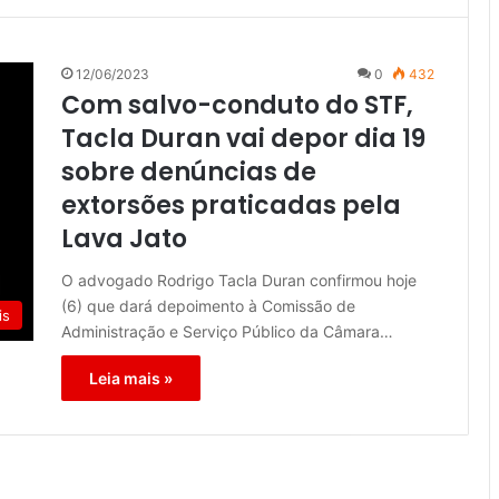
12/06/2023
0
432
Com salvo-conduto do STF,
Tacla Duran vai depor dia 19
sobre denúncias de
extorsões praticadas pela
Lava Jato
O advogado Rodrigo Tacla Duran confirmou hoje
(6) que dará depoimento à Comissão de
is
Administração e Serviço Público da Câmara…
Leia mais »