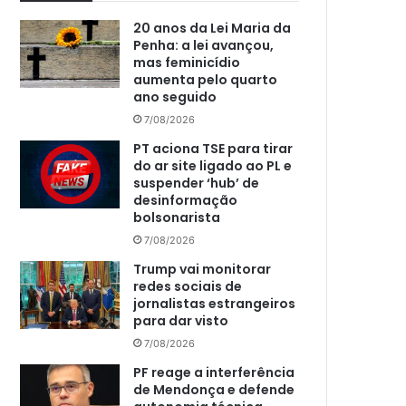
20 anos da Lei Maria da
Penha: a lei avançou,
mas feminicídio
aumenta pelo quarto
ano seguido
7/08/2026
PT aciona TSE para tirar
do ar site ligado ao PL e
suspender ‘hub’ de
desinformação
bolsonarista
7/08/2026
Trump vai monitorar
redes sociais de
jornalistas estrangeiros
para dar visto
7/08/2026
PF reage a interferência
de Mendonça e defende