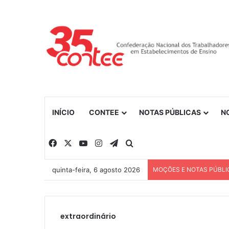
INÍCIO
CONTEE
NOTAS PÚBLICAS
N
Facebook
X
YouTube
Instagram
Telegram
Procurar por
quinta-feira, 6 agosto 2026
MOÇÕES E NOTAS PÚBLI
extraordinário