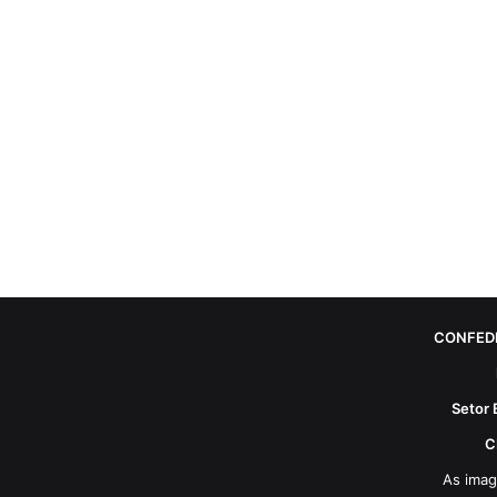
CONFED
Setor 
C
As imag