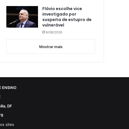
Flávio escolhe vice
investigado por
suspeita de estupro de
vulnerável
6/08/2026
Mostrar mais
 ENSINO
E
lia, DF
78
os sites