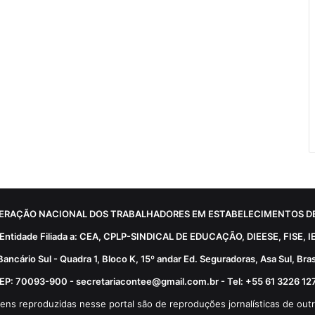
ERAÇÃO NACIONAL DOS TRABALHADORES EM ESTABELECIMENTOS DE
Entidade Filiada a: CEA, CPLP-SINDICAL DE EDUCAÇÃO, DIEESE, FISE, I
Bancário Sul - Quadra 1, Bloco K, 15º andar Ed. Seguradoras, Asa Sul, Brasí
EP: 70093-900 - secretariacontee@gmail.com.br - Tel: +55 61 3226 12
ens reproduzidas nesse portal são de reproduções jornalísticas de outr