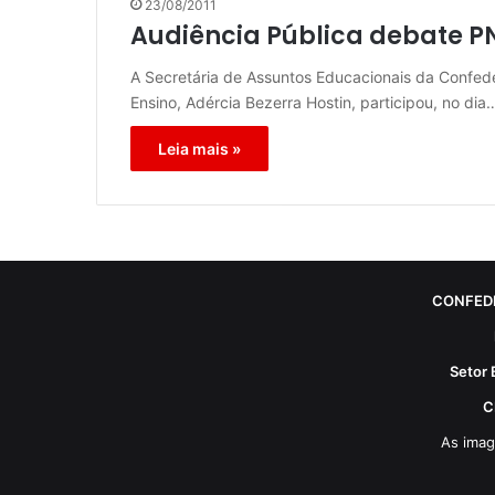
23/08/2011
Audiência Pública debate PN
A Secretária de Assuntos Educacionais da Confed
Ensino, Adércia Bezerra Hostin, participou, no dia
Leia mais »
CONFED
Setor 
C
As imag