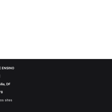
 ENSINO
E
lia, DF
78
os sites