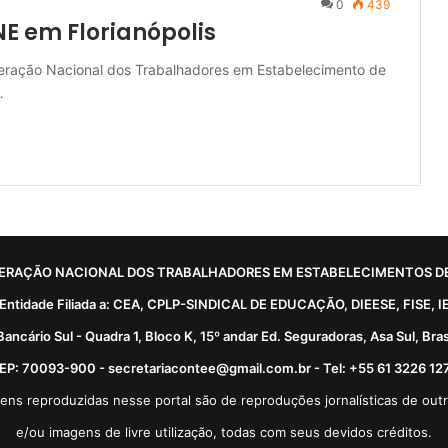
0
439
E em Florianópolis
eração Nacional dos Trabalhadores em Estabelecimento de
…
ERAÇÃO NACIONAL DOS TRABALHADORES EM ESTABELECIMENTOS DE
Entidade Filiada a: CEA, CPLP-SINDICAL DE EDUCAÇÃO, DIEESE, FISE, I
Bancário Sul - Quadra 1, Bloco K, 15º andar Ed. Seguradoras, Asa Sul, Brasí
EP: 70093-900 - secretariacontee@gmail.com.br - Tel: +55 61 3226 12
ens reproduzidas nesse portal são de reproduções jornalísticas de outr
e/ou imagens de livre utilização, todas com seus devidos créditos.