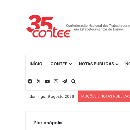
INÍCIO
CONTEE
NOTAS PÚBLICAS
N
Facebook
X
YouTube
Instagram
Telegram
Procurar por
domingo, 9 agosto 2026
MOÇÕES E NOTAS PÚBLICA
Florianópolis