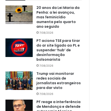
20 anos da Lei Maria da
Penha: a lei avançou,
mas feminicídio
aumenta pelo quarto
ano seguido
7/08/2026
PT aciona TSE para tirar
do ar site ligado ao PL e
suspender ‘hub’ de
desinformação
bolsonarista
7/08/2026
Trump vai monitorar
redes sociais de
jornalistas estrangeiros
para dar visto
7/08/2026
PF reage a interferência
de Mendonça e defende