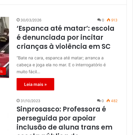
30/03/2026
0
913
‘Espanca até matar’: escola
é denunciada por incitar
crianças à violência em SC
“Bate na cara, espanca até matar; arranca a
cabeça e joga ela no mar. E o interrogatório é
is
muito fácil…
Leia mais »
31/10/2023
0
482
Sinprosasco: Professora é
perseguida por apoiar
inclusão de aluna trans em