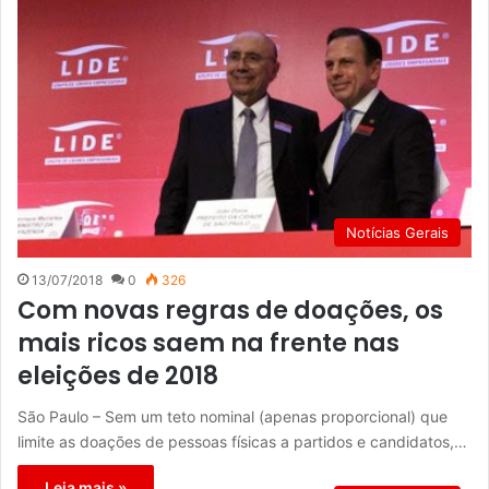
Notícias Gerais
13/07/2018
0
326
Com novas regras de doações, os
mais ricos saem na frente nas
eleições de 2018
São Paulo – Sem um teto nominal (apenas proporcional) que
limite as doações de pessoas físicas a partidos e candidatos,…
Leia mais »