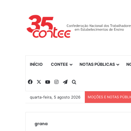
INÍCIO
CONTEE
NOTAS PÚBLICAS
N
Facebook
X
YouTube
Instagram
Telegram
Procurar por
quarta-feira, 5 agosto 2026
MOÇÕES E NOTAS PÚBLI
grana