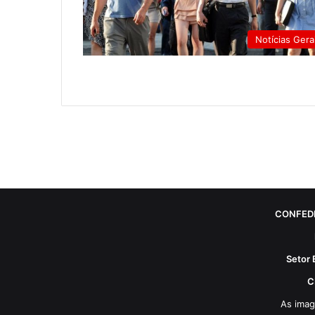
Notícias Gera
CONFED
Setor 
C
As imag