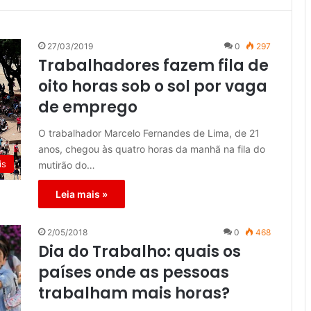
27/03/2019
0
297
Trabalhadores fazem fila de
oito horas sob o sol por vaga
de emprego
O trabalhador Marcelo Fernandes de Lima, de 21
anos, chegou às quatro horas da manhã na fila do
is
mutirão do…
Leia mais »
2/05/2018
0
468
Dia do Trabalho: quais os
países onde as pessoas
trabalham mais horas?