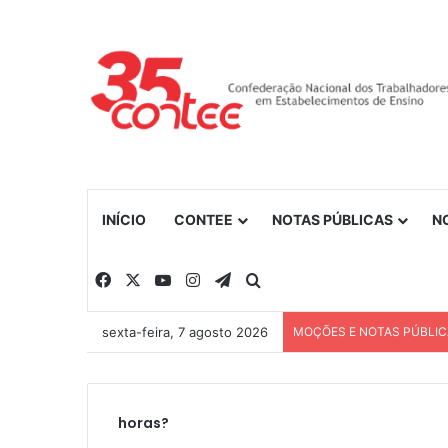
INÍCIO
CONTEE
NOTAS PÚBLICAS
N
Facebook
X
YouTube
Instagram
Telegram
Procurar por
sexta-feira, 7 agosto 2026
MOÇÕES E NOTAS PÚBLI
horas?