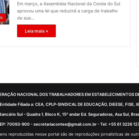
Em março, a Assembleia Nacional da Coreia do Sul
aprovou uma lei que reduzirá a carga de trabalho
is
de sua…
Leia mais »
ERAÇÃO NACIONAL DOS TRABALHADORES EM ESTABELECIMENTOS DE
Entidade Filiada a: CEA, CPLP-SINDICAL DE EDUCAÇÃO, DIEESE, FISE, I
Bancário Sul - Quadra 1, Bloco K, 15º andar Ed. Seguradoras, Asa Sul, Brasí
EP: 70093-900 - secretariacontee@gmail.com.br - Tel: +55 61 3226 12
ens reproduzidas nesse portal são de reproduções jornalísticas de outr