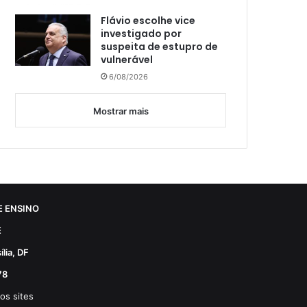
Flávio escolhe vice
investigado por
suspeita de estupro de
vulnerável
6/08/2026
Mostrar mais
 ENSINO
E
lia, DF
78
os sites