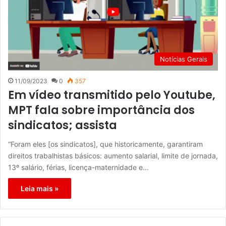
Notícias Gerais
11/09/2023
0
357
Em vídeo transmitido pelo Youtube,
MPT fala sobre importância dos
sindicatos; assista
“Foram eles [os sindicatos], que historicamente, garantiram
direitos trabalhistas básicos: aumento salarial, limite de jornada,
13º salário, férias, licença-maternidade e…
Leia mais »