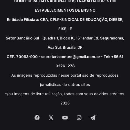
CONFEDERAÇÃO NACIONAL DOS TRABALHADORES EM
ESTABELECIMENTOS DE ENSINO
Entidade Filiada a: CEA, CPLP-SINDICAL DE EDUCAÇÃO, DIEESE,
FISE, IE
Setor Bancário Sul - Quadra 1, Bloco K, 15º andar Ed. Seguradoras,
Asa Sul, Brasília, DF
CEP: 70093-900 - secretariacontee@gmail.com.br - Tel: +55 61
3226 1278
As imagens reproduzidas nesse portal são de reproduções
jornalísticas de outros sites
e/ou imagens de livre utilização, todas com seus devidos créditos.
2026
Facebook
X
YouTube
Instagram
Telegram