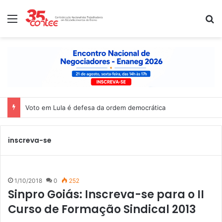
Menu
P
Voto em Lula é defesa da ordem democrática
inscreva-se
1/10/2018
0
252
Sinpro Goiás: Inscreva-se para o II
Curso de Formação Sindical 2013