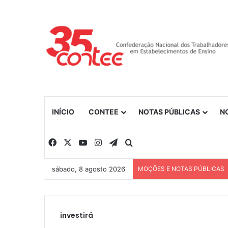
INÍCIO
CONTEE
NOTAS PÚBLICAS
N
Facebook
X
YouTube
Instagram
Telegram
Procurar por
sábado, 8 agosto 2026
MOÇÕES E NOTAS PÚBLICAS
investirá