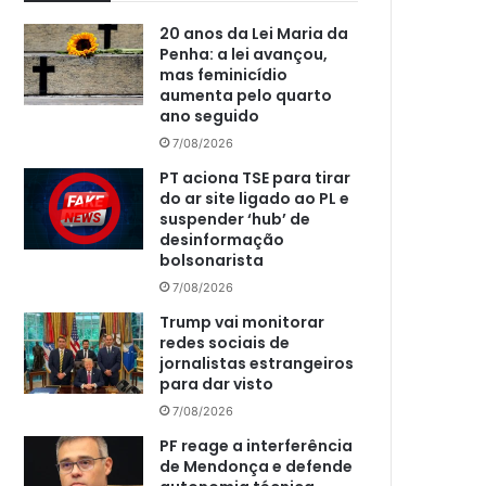
20 anos da Lei Maria da
Penha: a lei avançou,
mas feminicídio
aumenta pelo quarto
ano seguido
7/08/2026
PT aciona TSE para tirar
do ar site ligado ao PL e
suspender ‘hub’ de
desinformação
bolsonarista
7/08/2026
Trump vai monitorar
redes sociais de
jornalistas estrangeiros
para dar visto
7/08/2026
PF reage a interferência
de Mendonça e defende