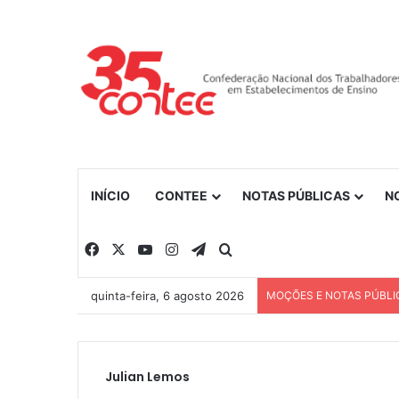
INÍCIO
CONTEE
NOTAS PÚBLICAS
N
Facebook
X
YouTube
Instagram
Telegram
Procurar por
quinta-feira, 6 agosto 2026
MOÇÕES E NOTAS PÚBLI
Julian Lemos